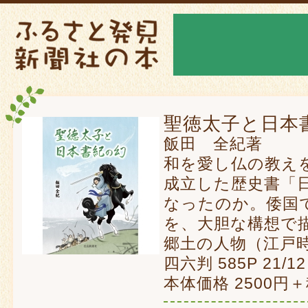
聖徳太子と日
飯田 全紀著
和を愛し仏の教え
成立した歴史書「
なったのか。倭国
を、大胆な構想で
郷土の人物（江戸
四六判 585P 21/1
本体価格 250