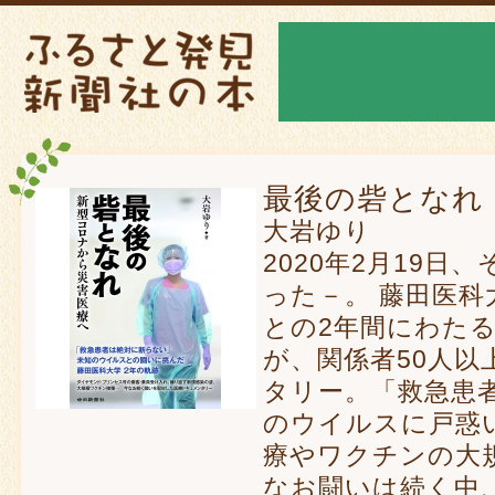
最後の砦となれ
大岩ゆり
2020年2月19
った－。 藤田医
との2年間にわた
が、関係者50人
タリー。「救急患
のウイルスに戸惑
療やワクチンの大
なお闘いは続く中